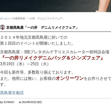
ホーム
>
> 京都髙島屋「一の井 デニムリメイクフェア」
京都髙島屋「一の井 デニムリメイクフェア」
２０１４年地元京都髙島屋に於いての
第１回目のイベントが開催いたしました。
京都髙島屋：3階プレタポルテ下りエスカレーター前特設会場
『一の井リメイクデニムバッグ＆ジ-ンズフェア』
3月19日（水）～25日（火）
今回も新作等、多数取り揃えております。
オンリーワン
また、他所には無い、お客様の
をお作りさせ
す。
髙島屋京都店
by ICHINOI
at 2014年03月18日